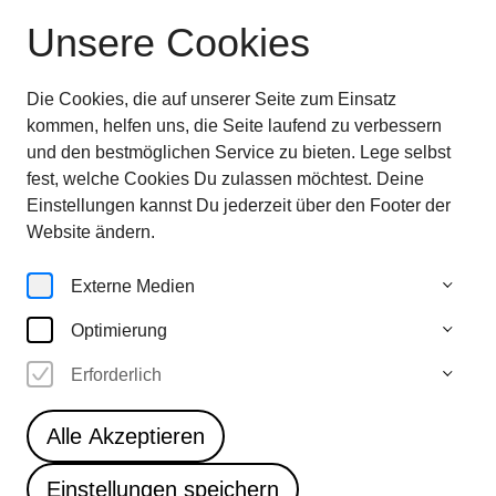
Unsere Cookies
Ausstellung beendet
—
entdecken sie jetzt
die
Highlights im Überblick
Die Cookies, die auf unserer Seite zum Einsatz
28.6.—
kommen, helfen uns, die Seite laufend zu verbessern
5.10.25
und den bestmöglichen Service zu bieten. Lege selbst
fest, welche Cookies Du zulassen möchtest. Deine
Einstellungen kannst Du jederzeit über den Footer der
Website ändern.
Home
Externe Medien
Optimierung
Erforderlich
Kunstwerke & Karte
Alle Akzeptieren
Einstellungen speichern