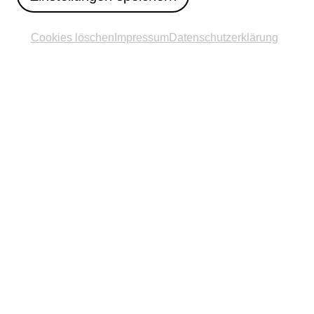
Cookies löschen
Impressum
Datenschutzerklärung
Wenn die Pader regnet, tauche in die
1
Wolken ein
Daniela Brasil
Details