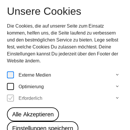
Unsere Cookies
Ausstellung beendet
—
entdecken sie jetzt
die
Highlights im Überblick
Die Cookies, die auf unserer Seite zum Einsatz
28.6.—
kommen, helfen uns, die Seite laufend zu verbessern
5.10.25
und den bestmöglichen Service zu bieten. Lege selbst
fest, welche Cookies Du zulassen möchtest. Deine
Einstellungen kannst Du jederzeit über den Footer der
Artworks
Website ändern.
Externe Medien
Optimierung
10
Erforderlich
Manfred Webel
be Pader, my friend
Alle Akzeptieren
Einstellungen speichern