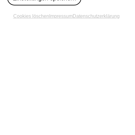
Cookies löschen
Impressum
Datenschutzerklärung
© Hanna Neander © Manfred Webel / VG Bild-Kunst,
Bonn, 2025
Standort
Dielenpader