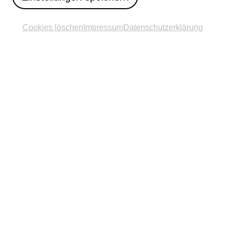
Cookies löschen
Impressum
Datenschutzerklärung
© Hanna Neander Courtesy of Jeppe Hein, KÖNIG
GALERIE, Berlin; 303 GALLERY, New York and Galleri
Nicolai Wallner, Copenhagen
Standort