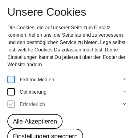
Unsere Cookies
Ausstellung beendet
—
entdecken sie jetzt
die
Highlights im Überblick
Die Cookies, die auf unserer Seite zum Einsatz
28.6.—
kommen, helfen uns, die Seite laufend zu verbessern
5.10.25
und den bestmöglichen Service zu bieten. Lege selbst
fest, welche Cookies Du zulassen möchtest. Deine
Einstellungen kannst Du jederzeit über den Footer der
Artworks
Website ändern.
Externe Medien
Optimierung
3
Erforderlich
Jeppe Hein
Did I miss something
Alle Akzeptieren
Einstellungen speichern