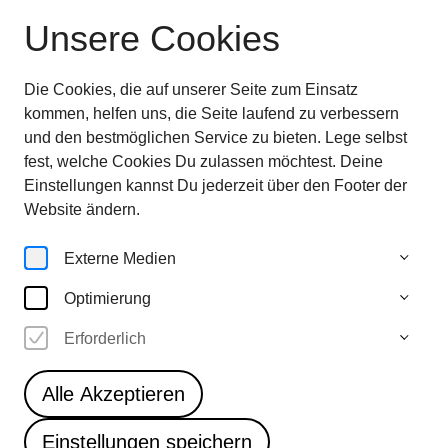
Unsere Cookies
Ausstellung beendet
—
entdecken sie jetzt
die
Highlights im Überblick
Die Cookies, die auf unserer Seite zum Einsatz
28.6.—
kommen, helfen uns, die Seite laufend zu verbessern
5.10.25
und den bestmöglichen Service zu bieten. Lege selbst
fest, welche Cookies Du zulassen möchtest. Deine
Einstellungen kannst Du jederzeit über den Footer der
Artworks
Website ändern.
Externe Medien
Optimierung
8
Erforderlich
Lex Rütten & Jana
Kerima Stolzer
Alle Akzeptieren
PONOR
Einstellungen speichern