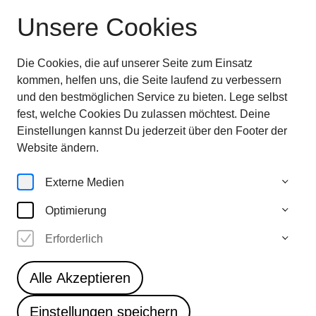
Unsere Cookies
Ausstellung beendet
—
entdecken sie jetzt
die
Highlights im Überblick
Die Cookies, die auf unserer Seite zum Einsatz
28.6.—
kommen, helfen uns, die Seite laufend zu verbessern
5.10.25
und den bestmöglichen Service zu bieten. Lege selbst
fest, welche Cookies Du zulassen möchtest. Deine
Einstellungen kannst Du jederzeit über den Footer der
Website ändern.
Externe Medien
Optimierung
Erforderlich
Alle Akzeptieren
Einstellungen speichern