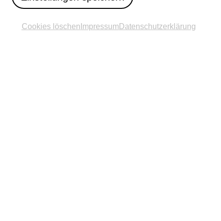
Cookies löschen
Impressum
Datenschutzerklärung
© Hanna Neander
Standort
B1-Brücke über die Pader