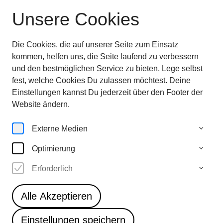
Unsere Cookies
Ausstellung beendet
—
entdecken sie jetzt
die
Highlights im Überblick
Die Cookies, die auf unserer Seite zum Einsatz
28.6.—
kommen, helfen uns, die Seite laufend zu verbessern
5.10.25
und den bestmöglichen Service zu bieten. Lege selbst
fest, welche Cookies Du zulassen möchtest. Deine
Einstellungen kannst Du jederzeit über den Footer der
Artworks
Website ändern.
Externe Medien
Optimierung
4
Erforderlich
Anne Duk Hee Jordan
A Human Reconciliation
Alle Akzeptieren
with Water
Einstellungen speichern