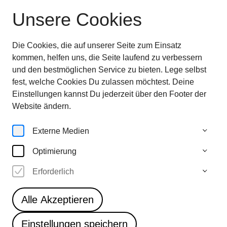
Unsere Cookies
Ausstellung beendet
—
entdecken sie jetzt
die
Highlights im Überblick
Die Cookies, die auf unserer Seite zum Einsatz
28.6.—
kommen, helfen uns, die Seite laufend zu verbessern
5.10.25
und den bestmöglichen Service zu bieten. Lege selbst
fest, welche Cookies Du zulassen möchtest. Deine
Einstellungen kannst Du jederzeit über den Footer der
Artworks
Website ändern.
Externe Medien
Optimierung
4
Erforderlich
Anne Duk Hee Jordan
A Human Reconciliation
Alle Akzeptieren
with Water
Einstellungen speichern