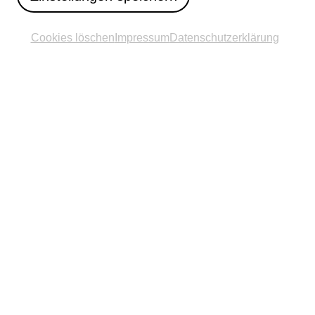
Cookies löschen
Impressum
Datenschutzerklärung
© Hanna Neander
Standort
B1-Brücke über die Pader