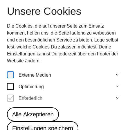
Unsere Cookies
Ausstellung beendet
—
entdecken sie jetzt
die
Highlights im Überblick
Die Cookies, die auf unserer Seite zum Einsatz
28.6.—
kommen, helfen uns, die Seite laufend zu verbessern
5.10.25
und den bestmöglichen Service zu bieten. Lege selbst
fest, welche Cookies Du zulassen möchtest. Deine
Einstellungen kannst Du jederzeit über den Footer der
Kalender
Website ändern.
20.9.25
Externe Medien
Optimierung
Samstag
15 Uhr
Erforderlich
Familie
Vergangene
Alle Akzeptieren
Veranstaltung
Einstellungen speichern