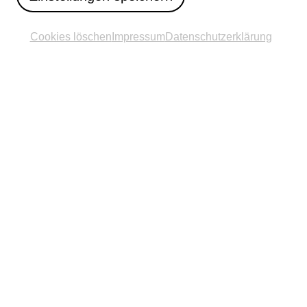
...die Pader und ihre
Cookies löschen
Impressum
Datenschutzerklärung
Stadt
Macht mit: Eine
interaktive
Familienführung ab 6
Jahren im Stadtmuseum
Stadtmuseum Paderborn
Anmeldung