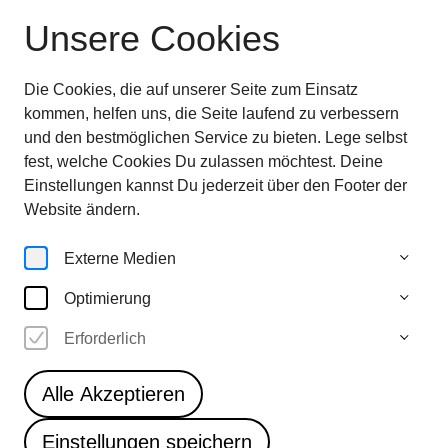
Unsere Cookies
Ausstellung beendet
—
entdecken sie jetzt
die Highlights
28.6.—
Die Cookies, die auf unserer Seite zum Einsatz
5.10.25
kommen, helfen uns, die Seite laufend zu verbessern
und den bestmöglichen Service zu bieten. Lege selbst
fest, welche Cookies Du zulassen möchtest. Deine
Einstellungen kannst Du jederzeit über den Footer der
Magazin
Website ändern.
Externe Medien
Optimierung
Erforderlich
Alle Akzeptieren
Einstellungen speichern