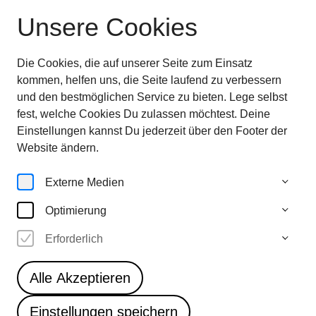
Unsere Cookies
Ausstellung beendet
—
entdecken sie jetzt
die
Highlights im Überblick
Die Cookies, die auf unserer Seite zum Einsatz
28.6.—
kommen, helfen uns, die Seite laufend zu verbessern
5.10.25
und den bestmöglichen Service zu bieten. Lege selbst
fest, welche Cookies Du zulassen möchtest. Deine
Einstellungen kannst Du jederzeit über den Footer der
Website ändern.
Home
Externe Medien
Optimierung
Erforderlich
Leichte
Alle Akzeptieren
Sprache
Einstellungen speichern