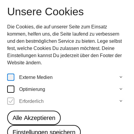
Unsere Cookies
Ausstellung beendet
—
entdecken sie jetzt
die
Highlights im Überblick
Die Cookies, die auf unserer Seite zum Einsatz
28.6.—
kommen, helfen uns, die Seite laufend zu verbessern
5.10.25
und den bestmöglichen Service zu bieten. Lege selbst
fest, welche Cookies Du zulassen möchtest. Deine
Einstellungen kannst Du jederzeit über den Footer der
Website ändern.
Home
Externe Medien
Optimierung
Erforderlich
Partners &
Alle Akzeptieren
Sponsors
Einstellungen speichern