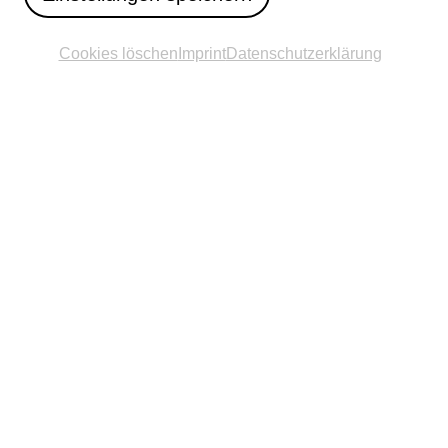
Cookies löschen
Imprint
Datenschutzerklärung
We thank our sponsors, without whom we
would not have been able to realize such an
ambitious project as the exhibition »The
river is me«. Our thanks goes to all local and
national cooperation partners who are
working with us to create a varied and lively
program for Tatort Paderborn 2025.
Ausstellungsgesellschaft
Paderborn Partner