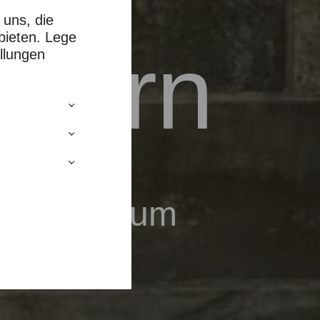
 uns, die
bieten. Lege
rborn
llungen
tlichen Raum