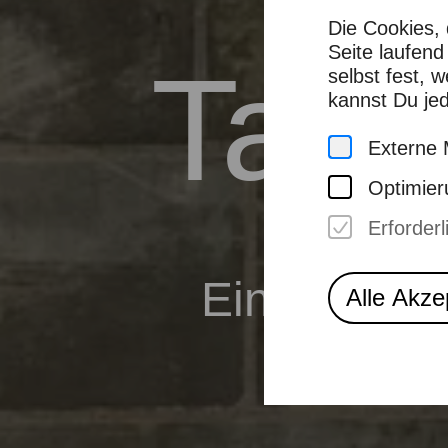
Die Cookies, 
Seite laufen
Tato
selbst fest, 
kannst Du jed
Externe 
Optimier
Erforderl
Eine Kunsta
Alle Akze