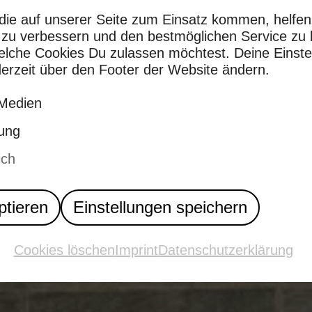
die auf unserer Seite zum Einsatz kommen, helfen
d zu verbessern und den bestmöglichen Service zu 
rt Pade
welche Cookies Du zulassen möchtest. Deine Einste
erzeit über den Footer der Website ändern.
Medien
ung
ich
usstellung im öffen
ptieren
Einstellungen speichern
Cookies löschen
Imprint
Datenschutzerklärung