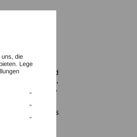
& Otto Oscar
 a sensuous,
 uns, die
bieten. Lege
llungen
music, an embodied
comes the medium,
listening, release,
ecommended. Towels