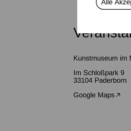
Alle Akze
Veransta
Kunstmuseum im M
Im Schloßpark 9
33104 Paderborn
Google Maps