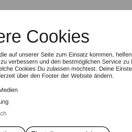
ere Cookies
Collective (Daniela Brasil, Hyo Jin Shin 
nd sound artist Hye-Eun Kim invite you to
die auf unserer Seite zum Einsatz kommen, helfen
ormance in and around the Pader.
d zu verbessern und den bestmöglichen Service zu 
welche Cookies Du zulassen möchtest. Deine Einste
rdings, voice, percussion, and electronic 
erzeit über den Footer der Website ändern.
s – ephemeral, permeable, alive. Mud be
 the body the site. A temporary refuge for 
Medien
ited to take part.
ung
rtable clothing; a change of clothes is r
ich
rticipation is free of charge.