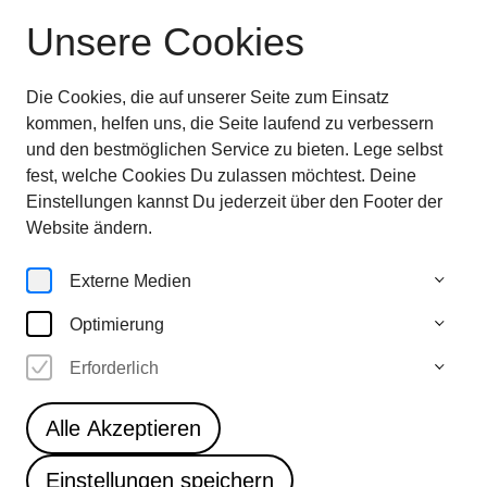
Unsere Cookies
Ausstellung beendet
—
entdecken sie jetzt
die
Highlights im Überblick
Die Cookies, die auf unserer Seite zum Einsatz
28.6.—
kommen, helfen uns, die Seite laufend zu verbessern
5.10.25
und den bestmöglichen Service zu bieten. Lege selbst
fest, welche Cookies Du zulassen möchtest. Deine
Einstellungen kannst Du jederzeit über den Footer der
Artworks
Website ändern.
Externe Medien
Optimierung
11
Erforderlich
Frederik Bollhorst & H.
Jürgen Kohrs
Alle Akzeptieren
Bury • Forget • Disappear •
Einstellungen speichern