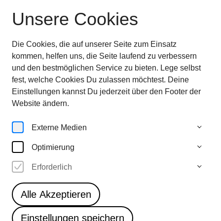
Unsere Cookies
Ausstellung beendet
—
entdecken sie jetzt
die
Highlights im Überblick
Die Cookies, die auf unserer Seite zum Einsatz
28.6.—
kommen, helfen uns, die Seite laufend zu verbessern
5.10.25
und den bestmöglichen Service zu bieten. Lege selbst
fest, welche Cookies Du zulassen möchtest. Deine
Einstellungen kannst Du jederzeit über den Footer der
Website ändern.
Externe Medien
Optimierung
Erforderlich
Alle Akzeptieren
Einstellungen speichern